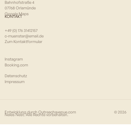
Bahnhofstraße 4
07768 Orlamünde
Google Maps
KONTAKT
+49 (0) 176 31412157
c-muenster@email.de
Zum Kontaktformular
Instagram
Booking.com
Datenschutz
Impressum
Entwicklung durch Outreachavenue.com
©
2026
Neles Nest. Alle Rechte vorbehalten.