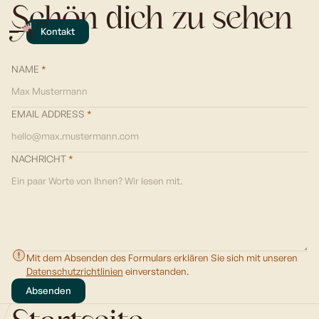
Schön dich zu sehen
Kontakt
NAME
*
EMAIL ADDRESS
*
NACHRICHT
*
Mit dem Absenden des Formulars erklären Sie sich mit unseren
Datenschutzrichtlinien
einverstanden.
Absenden