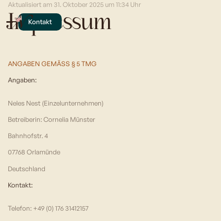
Aktualisiert am 31. Oktober 2025 um 11:34 Uhr
Impressum
Kontakt
ANGABEN GEMÄSS § 5 TMG
Angaben:
Neles Nest (Einzelunternehmen)
Betreiberin: Cornelia Münster
Bahnhofstr. 4
07768 Orlamünde
Deutschland
Kontakt:
Telefon: +49 (0) 176 31412157