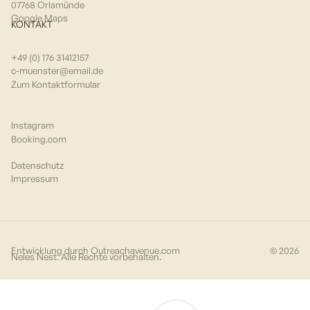
07768 Orlamünde
Google Maps
KONTAKT
+49 (0) 176 31412157
c-muenster@email.de
Zum Kontaktformular
Instagram
Booking.com
Datenschutz
Impressum
Entwicklung durch Outreachavenue.com
©
2026
Neles Nest. Alle Rechte vorbehalten.